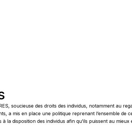
s
Nos expertises
Avis clients
Faqs
Contact
s
ES, soucieuse des droits des individus, notamment au rega
s, a mis en place une politique reprenant l’ensemble de ces
à la disposition des individus afin qu’ils puissent au mieux 